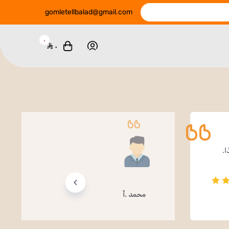
gomletellbalad@gmail.com
٠
٠
ا.
محمد .أ