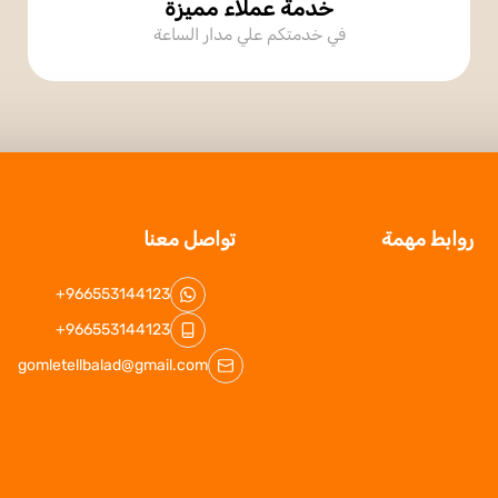
خدمة عملاء مميزة
في خدمتكم علي مدار الساعة
روابط مهمة
تواصل معنا
+966553144123
+966553144123
gomletellbalad@gmail.com