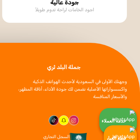
جودة عالية
اجود الخامات لراحة تدوم طويلأ
جملة البلد ثري
وجهتك الأولى في السعودية لأحدث الهواتف الذكية
واكسسواراتها الأصلية نضمن لك جودة الأداء، أناقة المظهر،
والأسعار المنافسة
خدمة العملاء
السجل التجاري
قطع الغيار